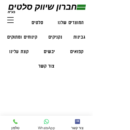
המוצרים שלנו
סלטים
דגים
גבינות
נקניקים
קינוחים ומתוקים
קפואים
יבשים
קצת עלינו
צור קשר
פרטי התקשרות
טלפון:
050-47-57-365
הזמנות בווצאפ:
051-296-2006
צור קשר
WhatsApp
טלפון