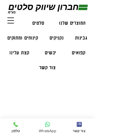
המוצרים שלנו
סלטים
דגים
גבינות
נקניקים
קינוחים ומתוקים
קפואים
יבשים
קצת עלינו
צור קשר
פרטי התקשרות
טלפון:
050-47-57-365
הזמנות בווצאפ:
051-296-2006
צור קשר
WhatsApp
טלפון