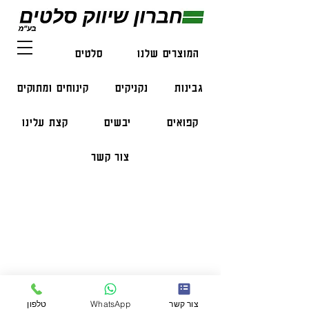
המוצרים שלנו
סלטים
דגים
גבינות
נקניקים
קינוחים ומתוקים
קפואים
יבשים
קצת עלינו
צור קשר
פרטי התקשרות
טלפון:
050-47-57-365
הזמנות בווצאפ:
051-296-2006
צור קשר
WhatsApp
טלפון