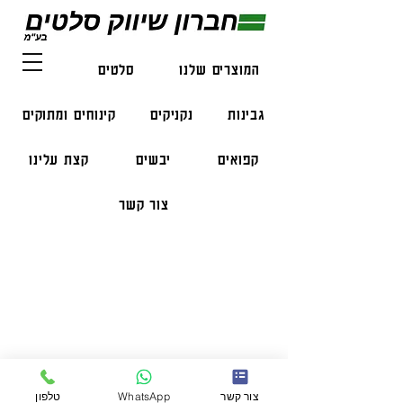
המוצרים שלנו
סלטים
דגים
גבינות
נקניקים
קינוחים ומתוקים
קפואים
יבשים
קצת עלינו
צור קשר
פרטי התקשרות
טלפון:
050-47-57-365
הזמנות בווצאפ:
051-296-2006
צור קשר
WhatsApp
טלפון