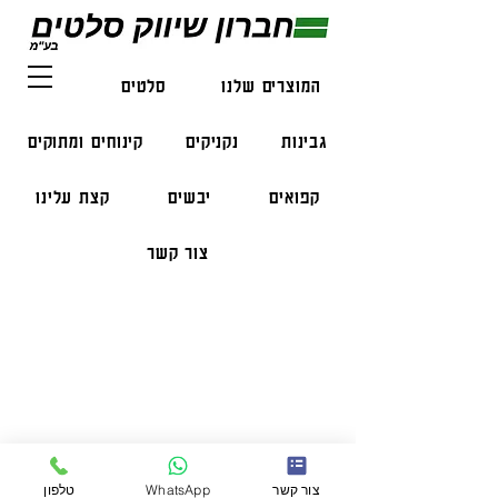
המוצרים שלנו
סלטים
דגים
גבינות
נקניקים
קינוחים ומתוקים
קפואים
יבשים
קצת עלינו
צור קשר
פרטי התקשרות
טלפון:
050-47-57-365
הזמנות בווצאפ:
051-296-2006
צור קשר
WhatsApp
טלפון