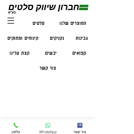
המוצרים שלנו
סלטים
דגים
גבינות
נקניקים
קינוחים ומתוקים
קפואים
יבשים
קצת עלינו
צור קשר
פרטי התקשרות
טלפון:
050-47-57-365
הזמנות בווצאפ:
051-296-2006
צור קשר
WhatsApp
טלפון