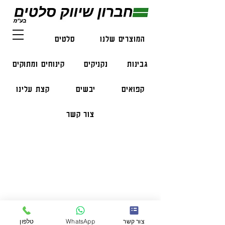
המוצרים שלנו
סלטים
דגים
גבינות
נקניקים
קינוחים ומתוקים
קפואים
יבשים
קצת עלינו
צור קשר
פרטי התקשרות
טלפון:
050-47-57-365
הזמנות בווצאפ:
051-296-2006
צור קשר
WhatsApp
טלפון