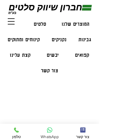
המוצרים שלנו
סלטים
דגים
גבינות
נקניקים
קינוחים ומתוקים
קפואים
יבשים
קצת עלינו
צור קשר
פרטי התקשרות
טלפון:
050-47-57-365
הזמנות בווצאפ:
051-296-2006
צור קשר
WhatsApp
טלפון