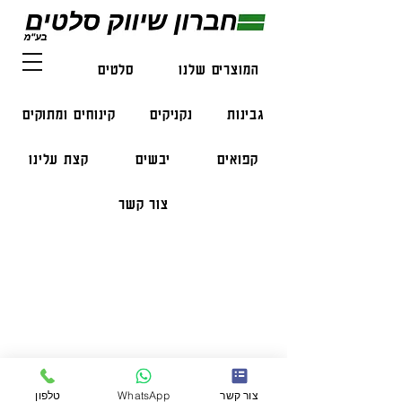
המוצרים שלנו
סלטים
דגים
גבינות
נקניקים
קינוחים ומתוקים
קפואים
יבשים
קצת עלינו
צור קשר
פרטי התקשרות
טלפון:
050-47-57-365
הזמנות בווצאפ:
051-296-2006
צור קשר
WhatsApp
טלפון