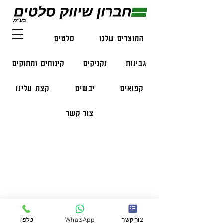
המוצרים שלנו
סלטים
דגים
גבינות
נקניקים
קינוחים ומתוקים
קפואים
יבשים
קצת עלינו
צור קשר
פרטי התקשרות
טלפון:
050-47-57-365
הזמנות בווצאפ:
051-296-2006
צור קשר
WhatsApp
טלפון