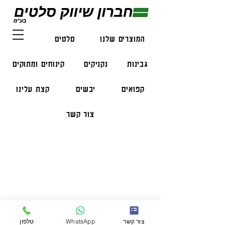
המוצרים שלנו
סלטים
דגים
גבינות
נקניקים
קינוחים ומתוקים
קפואים
יבשים
קצת עלינו
צור קשר
פרטי התקשרות
טלפון:
050-47-57-365
הזמנות בווצאפ:
051-296-2006
צור קשר
WhatsApp
טלפון