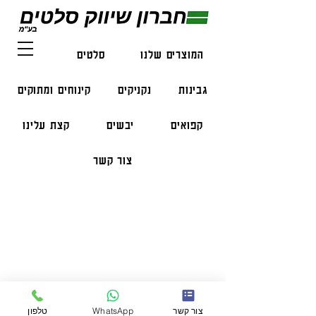
המוצרים שלנו
סלטים
דגים
גבינות
נקניקים
קינוחים ומתוקים
קפואים
יבשים
קצת עלינו
צור קשר
פרטי התקשרות
טלפון:
050-47-57-365
הזמנות בווצאפ:
051-296-2006
צור קשר
WhatsApp
טלפון