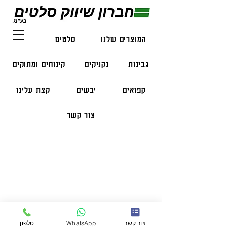
המוצרים שלנו
סלטים
דגים
גבינות
נקניקים
קינוחים ומתוקים
קפואים
יבשים
קצת עלינו
צור קשר
פרטי התקשרות
טלפון:
050-47-57-365
הזמנות בווצאפ:
051-296-2006
צור קשר
WhatsApp
טלפון