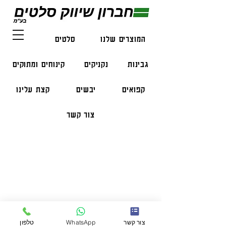
המוצרים שלנו
סלטים
דגים
גבינות
נקניקים
קינוחים ומתוקים
קפואים
יבשים
קצת עלינו
צור קשר
פרטי התקשרות
טלפון:
050-47-57-365
הזמנות בווצאפ:
051-296-2006
צור קשר
WhatsApp
טלפון