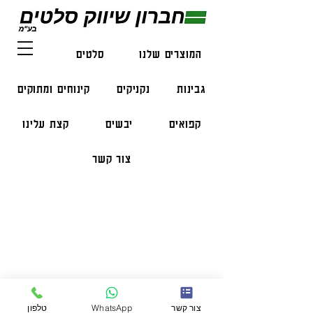
המוצרים שלנו
סלטים
דגים
גבינות
נקניקים
קינוחים ומתוקים
קפואים
יבשים
קצת עלינו
צור קשר
פרטי התקשרות
טלפון:
050-47-57-365
הזמנות בווצאפ:
051-296-2006
צור קשר
WhatsApp
טלפון