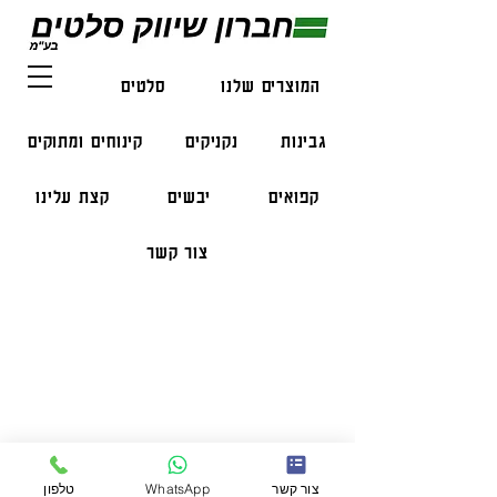
המוצרים שלנו
סלטים
דגים
גבינות
נקניקים
קינוחים ומתוקים
קפואים
יבשים
קצת עלינו
צור קשר
פרטי התקשרות
טלפון:
050-47-57-365
הזמנות בווצאפ:
051-296-2006
צור קשר
WhatsApp
טלפון