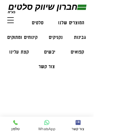
המוצרים שלנו
סלטים
דגים
גבינות
נקניקים
קינוחים ומתוקים
קפואים
יבשים
קצת עלינו
צור קשר
פרטי התקשרות
טלפון:
050-47-57-365
הזמנות בווצאפ:
051-296-2006
צור קשר
WhatsApp
טלפון