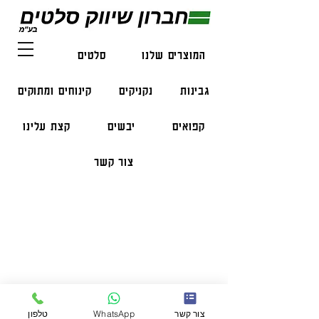
המוצרים שלנו
סלטים
דגים
גבינות
נקניקים
קינוחים ומתוקים
קפואים
יבשים
קצת עלינו
צור קשר
פרטי התקשרות
טלפון:
050-47-57-365
הזמנות בווצאפ:
051-296-2006
צור קשר
WhatsApp
טלפון