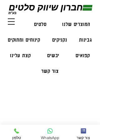
המוצרים שלנו
סלטים
דגים
גבינות
נקניקים
קינוחים ומתוקים
קפואים
יבשים
קצת עלינו
צור קשר
פרטי התקשרות
טלפון:
050-47-57-365
הזמנות בווצאפ:
051-296-2006
צור קשר
WhatsApp
טלפון