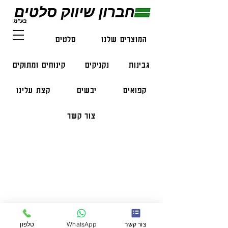
המוצרים שלנו
סלטים
דגים
גבינות
נקניקים
קינוחים ומתוקים
קפואים
יבשים
קצת עלינו
צור קשר
פרטי התקשרות
טלפון:
050-47-57-365
הזמנות בווצאפ:
051-296-2006
צור קשר
WhatsApp
טלפון