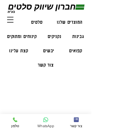
המוצרים שלנו
סלטים
דגים
גבינות
נקניקים
קינוחים ומתוקים
קפואים
יבשים
קצת עלינו
צור קשר
פרטי התקשרות
טלפון:
050-47-57-365
הזמנות בווצאפ:
051-296-2006
צור קשר
WhatsApp
טלפון