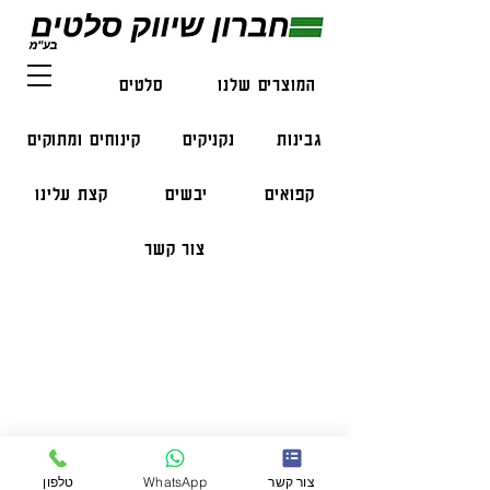
המוצרים שלנו
סלטים
דגים
גבינות
נקניקים
קינוחים ומתוקים
קפואים
יבשים
קצת עלינו
צור קשר
פרטי התקשרות
טלפון:
050-47-57-365
הזמנות בווצאפ:
051-296-2006
צור קשר
WhatsApp
טלפון