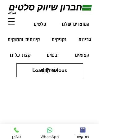
המוצרים שלנו
סלטים
דגים
גבינות
נקניקים
קינוחים ומתוקים
קפואים
יבשים
קצת עלינו
Load Previous
צור קשר
פרטי התקשרות
טלפון:
050-47-57-365
הזמנות בווצאפ:
051-296-2006
צור קשר
WhatsApp
טלפון