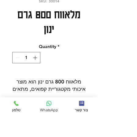
SKU: 30014
מלאווח 800 גרם
ינון
Quantity
*
מלאווח 800 גרם ינון הוא מוצר
איכותי מקטגוריית קפואים, מתאים
במיוחד למי שמחפש מוצרים
קפואים איכותיים, קפואים לאירוח,
כשרות
צור קשר
WhatsApp
טלפון
אוכל קפוא.
המוצר מתאים להכנה מהירה
בבית, אירוח ופתרון טעים
בד"צ העדה החרדית
במינימום מאמץ, ומשתלב היטב