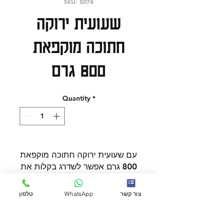
SKU: 5074
שעועית ירוקה
חתוכה מוקפאת
800 גרם
Quantity
*
עם שעועית ירוקה חתוכה מוקפאת
800 גרם אפשר לשדרג בקלות את
חוויית האירוח והקנייה במעדנייה.
בחירה טובה להזמנות אונליין,
צור קשר
WhatsApp
טלפון
כשרות
לקנייה שבועית או להשלמת שולחן
אירוח. נוחות, זמינות וטעם טוב