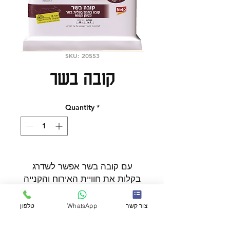
SKU: 20553
קובה בשר
Quantity
*
עם קובה בשר אפשר לשדרג
בקלות את חוויית האירוח והקנייה
במעדנייה.
בחירה טובה להזמנות אונליין,
צור קשר
WhatsApp
טלפון
כשרות
לקנייה שבועית או להשלמת שולחן
אירוח. נוחות, זמינות וטעם טוב