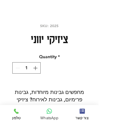
SKU: 2025
ציזיקי יווני
Quantity
*
מחפשים גבינות מיוחדות, גבינות
פרימיום, גבינות לאירוח? ציזיקי
יווני הוא בחירה מצוינת מתוך
קטלוג המעדנייה שלנו.
צור קשר
WhatsApp
טלפון
כשרות
בחירה טובה כאשר רוצים מוצר
שמתאים למגש גבינות, כריכים,
אירוח ביתי ושדרוג ארוחת ערב.