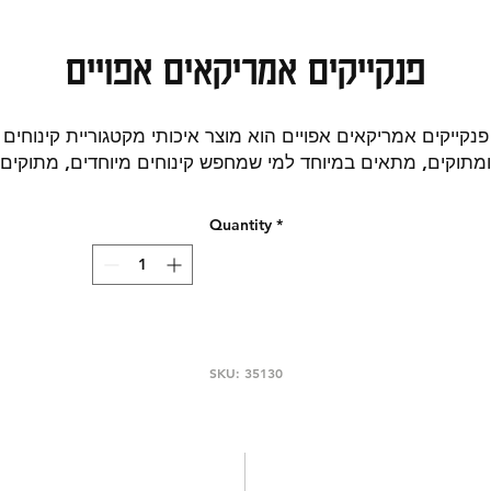
פנקייקים אמריקאים אפויים
פנקייקים אמריקאים אפויים הוא מוצר איכותי מקטגוריית קינוחים
ומתוקים, מתאים במיוחד למי שמחפש קינוחים מיוחדים, מתוקים
לאירוח, עוגות וקינוחים.
הו מוצר שמתאים לסיום ארוחה, אירוח, מתנה קטנה או פינוק לצד
Quantity
*
קפה, עם דגש על חוויית טעם נעימה ומדויקת. הזמינו קינוחים
מתוקים מובחרים בקלות מהקטלוג. מוסיף טאץ׳ מתוק ומפנק לכל
הזמנה. קטגוריות חיפוש רלוונטיות: קינוחים ומתוקים | קפואים.
אין להסתמך על הפירוט המופיע באתר על מרכיבי המוצר, יתכנו
עויות או אי התאמות במידע, הנתונים המדויקים מופיעים על גבי
המוצר. יש לבדוק שוב את הנתונים על גבי אריזת המוצר לפני
SKU: 35130
השימוש.