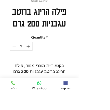
SKU: 67617
פילה הרינג ברוטב
עגבניות 200 גרם
Quantity
*
בקטגוריית מוצרי מזווה, פילה
הרינג ברוטב עגבניות 200 גרם
הוא מוצר שכדאי להכיר ולהוסיף
להזמנה.
כשרות
צור קשר
WhatsApp
טלפון
המוצר מתאים לבישול ביתי,
מתכונים מהירים ושדרוג מנות
יומיומיות, ומשתלב היטב עם
כשר
מוצרים משלימים מהקטלוג. מוצר