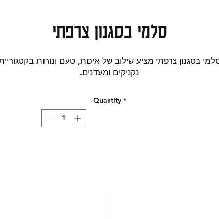
סלמי בסגנון צרפתי
למי בסגנון צרפתי מציע שילוב של איכות, טעם ונוחות בקטגוריית
נקניקים ומעדנים.
צר מתאים לכריכים מושקעים, מגשי אירוח, נשנוש לצד גבינות ויי
משתלב היטב עם מוצרים משלימים מהקטלוג. בחירה מצוינת למי
Quantity
*
שמחפש מוצר מעדנייה עשיר בטעם. הוסיפו לסל והשלימו מגש
מעדנייה איכותי. קטגוריות חיפוש רלוונטיות: נקניקים במשקל |
נקניקים.
אין להסתמך על הפירוט המופיע באתר על מרכיבי המוצר, יתכנו
עויות או אי התאמות במידע, הנתונים המדויקים מופיעים על גבי
המוצר. יש לבדוק שוב את הנתונים על גבי אריזת המוצר לפני
השימוש.