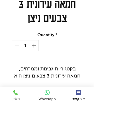
חמאה עירונית 3
צבעים ניצן
Quantity
*
בקטגוריית גבינות וממרחים,
חמאה עירונית 3 צבעים ניצן הוא
מוצר שכדאי להכיר ולהוסיף
להזמנה.
כשרות
בחירה טובה להזמנות אונליין,
צור קשר
WhatsApp
טלפון
לקנייה שבועית או להשלמת שולחן
אירוח. טעם עשיר ונוכחות גבוהה
בד"צ חוג חתם סופר
בשולחן האירוח, ומסייע למצוא
משקל
במהירות מוצר רלוונטי לפי שם,