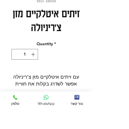
SKU: 68434
זיתים איטלקיים מזן
צ'ריניולה
Quantity
*
עם זיתים איטלקיים מזן צ'ריניולה
אפשר לשדרג בקלות את חוויית
האירוח והקנייה במעדנייה.
בחירה טובה כאשר רוצים מוצר
כשרות
צור קשר
WhatsApp
טלפון
שמתאים לאירוח, שדרוג ארוחות
ומי שאוהב מוצרים מיוחדים
ואיכותיים. בחירה טובה להרחבת
כשר
סל הקניות עם מוצר איכותי