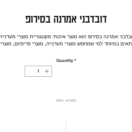
דובדבני אמרנה בסירופ
בדבני אמרנה בסירופ הוא מוצר איכותי מקטגוריית מוצרי מעדנייה
אים במיוחד למי שמחפש מוצרי מעדנייה, מוצרי פרימיום, מוצרי
מיוחדים לאירוח.
ירה טובה כאשר רוצים מוצר שמתאים לאירוח, שדרוג ארוחות ומ
Quantity
*
והב מוצרים מיוחדים ואיכותיים. בחירה טובה להרחבת סל הקניו
ם מוצר איכותי ומיוחד, ומסייע למצוא במהירות מוצר רלוונטי לפי
שם, קטגוריה וסוג שימוש. קטגוריות חיפוש רלוונטיות: שימורים.
אין להסתמך על הפירוט המופיע באתר על מרכיבי המוצר, יתכנו
עויות או אי התאמות במידע, הנתונים המדויקים מופיעים על גבי
המוצר. יש לבדוק שוב את הנתונים על גבי אריזת המוצר לפני
SKU: 61383
השימוש.