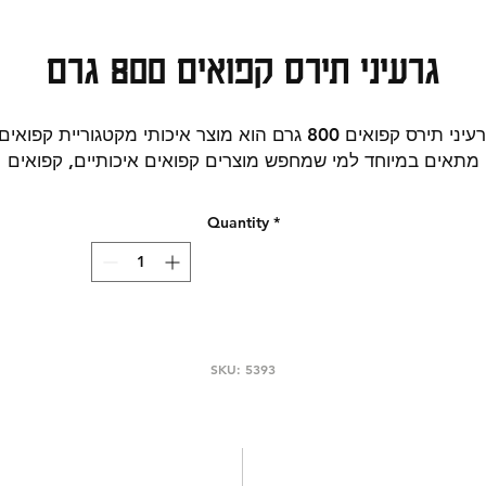
גרעיני תירס קפואים 800 גרם
גרעיני תירס קפואים 800 גרם הוא מוצר איכותי מקטגוריית קפואים
מתאים במיוחד למי שמחפש מוצרים קפואים איכותיים, קפואים
לאירוח, אוכל קפוא.
בחירה טובה להזמנות אונליין, לקנייה שבועית או להשלמת שולחן
Quantity
*
רוח. הוסיפו מוצרי קפואים איכותיים להזמנה. נוחות, זמינות וטע
ב במוצר אחד. קטגוריות חיפוש רלוונטיות: ירקות קפואים | קפואים
אריזה/משקל כפי שמופיע בשם המוצר: 800 גרם.
אין להסתמך על הפירוט המופיע באתר על מרכיבי המוצר, יתכנו
עויות או אי התאמות במידע, הנתונים המדויקים מופיעים על גבי
המוצר. יש לבדוק שוב את הנתונים על גבי אריזת המוצר לפני
SKU: 5393
השימוש.