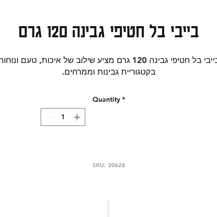
בייבי בל חטיפי גבינה 120 גרם
בייבי בל חטיפי גבינה 120 גרם מציע שילוב של איכות, טעם ונוחות
בקטגוריית גבינות וממרחים.
ו מוצר שמתאים למגש גבינות, כריכים, אירוח ביתי ושדרוג ארוח
ערב, עם דגש על חוויית טעם נעימה ומדויקת. טעם עשיר ונוכחות
Quantity
*
בוהה בשולחן האירוח. הזמינו אונליין גבינות איכותיות עד הבית או
איסוף מהמעדנייה. קטגוריות חיפוש רלוונטיות: גבינות וממרחים |
בינות מיוחדות. אריזה/משקל כפי שמופיע בשם המוצר: 120 גרם.
אין להסתמך על הפירוט המופיע באתר על מרכיבי המוצר, יתכנו
עויות או אי התאמות במידע, הנתונים המדויקים מופיעים על גבי
המוצר. יש לבדוק שוב את הנתונים על גבי אריזת המוצר לפני
SKU: 20628
השימוש.