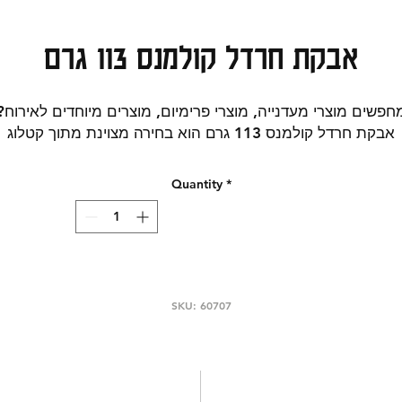
אבקת חרדל קולמנס 113 גרם
חפשים מוצרי מעדנייה, מוצרי פרימיום, מוצרים מיוחדים לאירוח?
אבקת חרדל קולמנס 113 גרם הוא בחירה מצוינת מתוך קטלוג
המעדנייה שלנו.
בחירה טובה להזמנות אונליין, לקנייה שבועית או להשלמת שולחן
Quantity
*
אירוח. בחירה טובה להרחבת סל הקניות עם מוצר איכותי ומיוחד.
הזמינו אונליין ממגוון מוצרי המעדנייה. קטגוריות חיפוש רלוונטיות:
טבים וחומצים. אריזה/משקל כפי שמופיע בשם המוצר: 113 גרם.
אין להסתמך על הפירוט המופיע באתר על מרכיבי המוצר, יתכנו
עויות או אי התאמות במידע, הנתונים המדויקים מופיעים על גבי
המוצר. יש לבדוק שוב את הנתונים על גבי אריזת המוצר לפני
SKU: 60707
השימוש.