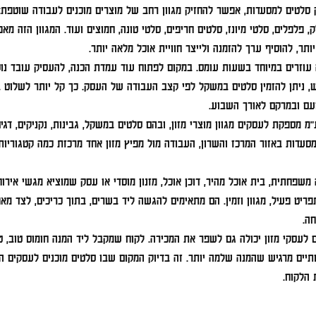
לטים למסעדות, אפשר להחזיק מגוון רחב של מוצרים מוכנים לעבודה שוטפת: חו
ק, פלפלים, סלטי מיונז, סלטים חריפים, סלטי טונה, חמוצים ועוד. המגוון הזה 
תר, להוסיף ערך להזמנה ולייצר חוויית אוכל מלאה יותר.
עוזרים במיוחד בשעות עומס. במקום לפתוח עוד עמדת הכנה, להעסיק עובד נוסף
ש, ניתן להזמין סלטים במשקל לפי קצב העבודה של העסק. כך קל יותר לשלוט ב
עם ובמרקם לאורך השבוע.
מ מספקת לעסקים מגוון מוצרי מזון, ובהם סלטים במשקל, גבינות, נקניקים, דגים
 מסעדות באזור המרכז והשרון, העבודה מול מפיץ מזון אחד מרכזת כמה קטגורי
משפחתית, בית אוכל מהיר, דוכן אוכל, מזנון מוסדי או עסק שמוציא מגשי איר
יט פעיל, מגוון וזמין. הם מתאימים להגשה ליד בשרים, בתוך כריכים, לצד מאפ
ה.
 לעסקי מזון יכולה גם לשפר את המכירה. לקוח שמקבל ליד המנה חומוס טוב, ט
ותיים מרגיש שהמנה שלמה יותר. זה בדיוק המקום שבו סלטים מוכנים לעסקים ה
 הלקוח.