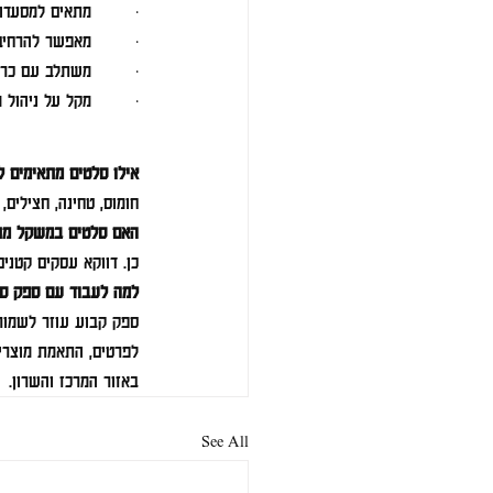
·        מתאים למסעדות
·        מאפשר להרחי
·        משתלב עם כרי
·        מקל על ניהול
אילו סלטים מתאימים 
חומוס, טחינה, חצילים,
האם סלטים במשקל מת
כן. דווקא עסקים קטנים
למה לעבוד עם ספק ס
ספק קבוע עוזר לשמור 
לפרטים, התאמת מוצרים
באזור המרכז והשרון.
See All