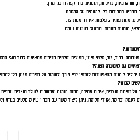
, שווארמיות, כריכיות, מזנונים, בתי קפה ודוכני מזון.
ב תפריט במהירות בלי להעמיס על המטבח.
כים, מנות פתיחה, פלטות אירוח ומנות צד.
 מלאי, הזמנות חוזרות ותפעול בשעות עומס.
למסעדות?
 מטבוחה, כרוב, גזר, סלטי מיונז, חמוצים וסלטים חריפים מתאימים לרוב סוגי המס
אימים גם למסעדה קטנה?
 יכולים ליהנות מהאפשרות להזמין לפי צורך ולשמור על תפריט מגוון בלי להחזיק
לטים קבוע?
על זמינות מוצרים, איכות אחידה, נוחות הזמנה ואפשרות לשלב מוצרים נוספים
 לעסק ובדיקת אזורי חלוקה, ניתן ליצור קשר עם חברון שיווק סלטים בע״מ ול