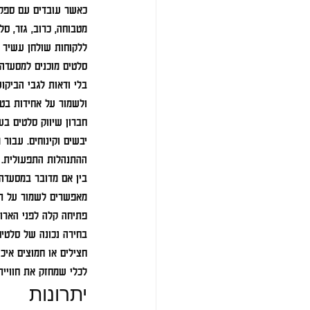
כאשר עובדים עם ספק ס
מטבוחה, כרוב, גזר, סל
ללקוחות שולחן עשיר יו
סלטים מוכנים למסעדה 
בלי ודאות לגבי הביקו
ולשמור על אחידות בט
חברון שיווק סלטים בע״
יבשים וקינוחים. עבור
ההתנהלות התפעולית.
בין אם מדובר במסעדה 
מאפשרים לשמור על תפר
פתיחה קלה לפני הארוח
בחירה נכונה של סלטים
חצילים או חמוצים איכ
לכלי שמחזק את חוויית
יתרונות